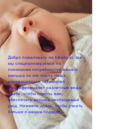
Добро пожаловать на hibaby.ai, где
мы специализируемся на
понимании потребностей вашего
малыша по его плачу. Наша
инновационная технология
расшифровывает различные виды
плача, чтобы помочь вам
обеспечить малышу необходимый
уход. Нажмите здесь, чтобы узнать
больше о нашем подходе.