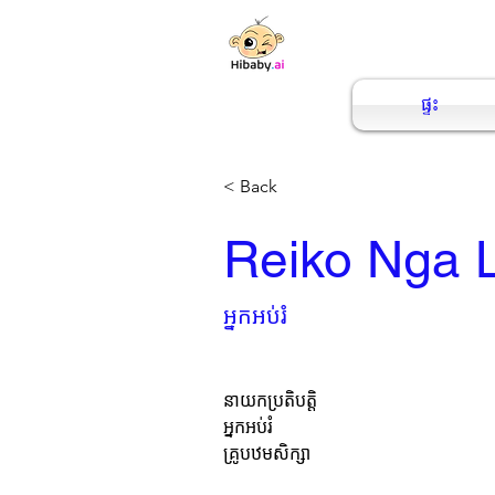
ផ្ទះ
< Back
Reiko Nga 
អ្នកអប់រំ
នាយកប្រតិបត្តិ
អ្នកអប់រំ
គ្រូបឋមសិក្សា