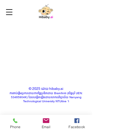
© 2025 ដោយ hibaby.ai
ការចាប់ផ្តើមប្រកបដោយភាពច្នៃប្រឌិតដោយ Brainfiniti (សិង្ហបុរី UEN:
53465904K) ដែលបង្កើតឡើងដោយសាកលវិទ្យាល័យ Nanyang
Technological University NTUitive ។
Phone
Email
Facebook