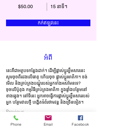
$50.00
15 នាទី។
កក់ឥឡូវនេះ
អំពី
នេះគឺជាអត្ថបទកន្លែងដាក់។ ដើម្បីផ្លាស់ប្តូរខ្លឹមសារនេះ 
សូមចុចពីរដងលើធាតុ ហើយចុច ផ្លាស់ប្តូរមាតិកា។ ចង់
មើល និងគ្រប់គ្រងបណ្តុំរបស់អ្នកទាំងអស់មែនទេ? 
ចុចលើប៊ូតុង កម្មវិធីគ្រប់គ្រងមាតិកា ក្នុងផ្ទាំងបន្ថែមនៅ
ខាងឆ្វេង។ នៅទីនេះ អ្នកអាចធ្វើការផ្លាស់ប្តូរខ្លឹមសាររបស់
អ្នក បន្ថែមវាលថ្មី បង្កើតទំព័រថាមវន្ត និងច្រើនទៀត។
Previous
Phone
Email
Facebook