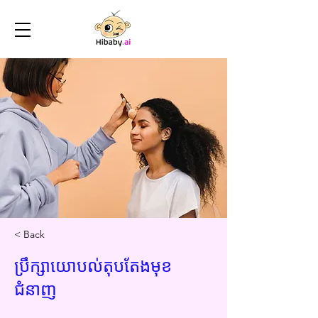
< Back
ប្រឹក្សាយោបល់តុបតែងមុខ
ជំនាញ