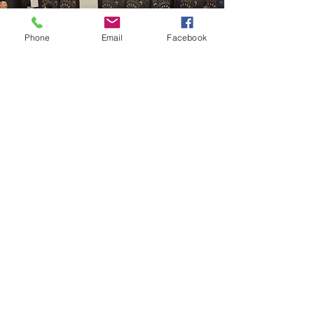
Phone
Email
Facebook
Discussions
passionnantes et
brainstorming au-delà de
ce qui fait hibaby.ai
30 nov. 2024
Philosophie, dernières
technologies, ce qui peut mal se
passer, quelles sont nos
hypothèses, et plus encore