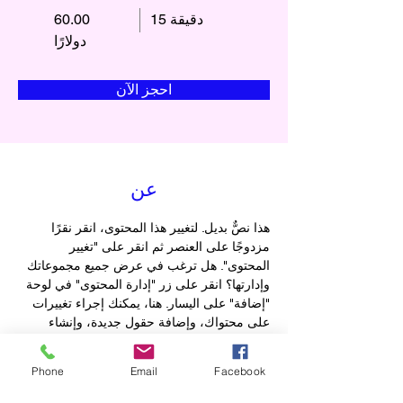
15 دقيقة
60.00
دولارًا
احجز الآن
عن
هذا نصٌّ بديل. لتغيير هذا المحتوى، انقر نقرًا 
مزدوجًا على العنصر ثم انقر على "تغيير 
المحتوى". هل ترغب في عرض جميع مجموعاتك 
وإدارتها؟ انقر على زر "إدارة المحتوى" في لوحة 
"إضافة" على اليسار. هنا، يمكنك إجراء تغييرات 
على محتواك، وإضافة حقول جديدة، وإنشاء 
صفحات ديناميكية، والمزيد.
Previous
Phone
Email
Facebook