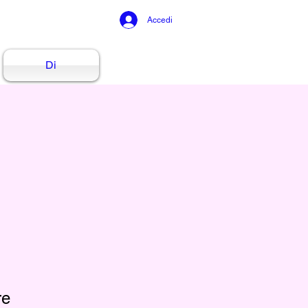
Accedi
Di
re